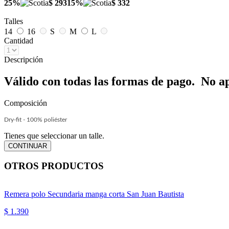
25%
$ 293
15%
$ 332
Talles
14
16
S
M
L
Cantidad
Descripción
Válido con todas las formas de pago. No a
Composición
Dry-fit - 100% poliéster
Tienes que seleccionar un talle.
OTROS PRODUCTOS
Remera polo Secundaria manga corta San Juan Bautista
$ 1.390