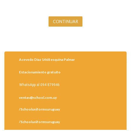
Acevedo Díaz 1468 esquina Palmar
Estacionamiento gratuíto
WhatsApp al 094 879946
ventas@school.com.uy
/Schooluniformsuruguay
/Schooluniformsuruguay