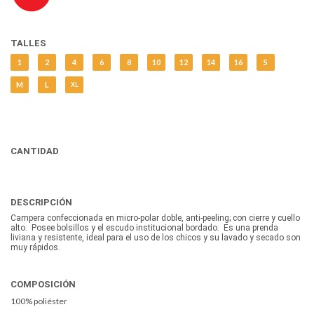
TALLES
1
2
4
6
8
10
12
14
16
S
M
L
XL
CANTIDAD
DESCRIPCIÓN
Campera confeccionada en micro-polar doble, anti-peeling; con cierre y cuello
alto. Posee bolsillos y el escudo institucional bordado. Es una prenda
liviana y resistente, ideal para el uso de los chicos y su lavado y secado son
muy rápidos.
COMPOSICIÓN
100% poliéster