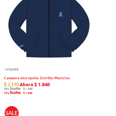
< VOLVER
Campera micropolar Zorrilla-Maristas
$ 2.190
Ahora
$ 1.840
25%
$ 1.380
15%
$ 1.564