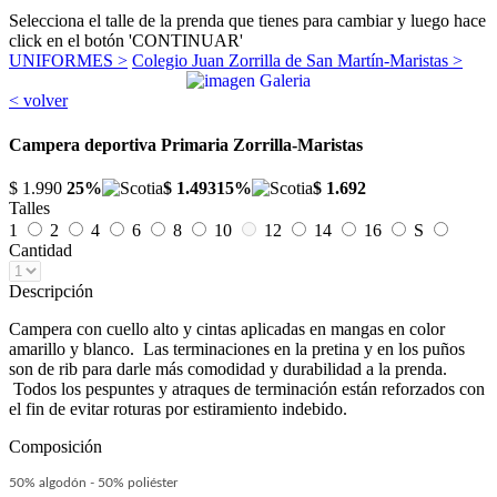
Selecciona el talle de la prenda que tienes para cambiar y luego hace
click en el botón 'CONTINUAR'
UNIFORMES >
Colegio Juan Zorrilla de San Martín-Maristas >
< volver
Campera deportiva Primaria Zorrilla-Maristas
$ 1.990
25%
$ 1.493
15%
$ 1.692
Talles
1
2
4
6
8
10
12
14
16
S
Cantidad
Descripción
Campera con cuello alto y cintas aplicadas en mangas en color
amarillo y blanco. Las terminaciones en la pretina y en los puños
son de rib para darle más comodidad y durabilidad a la prenda.
Todos los pespuntes y atraques de terminación están reforzados con
el fin de evitar roturas por estiramiento indebido.
Composición
50% algodón - 50% poliéster