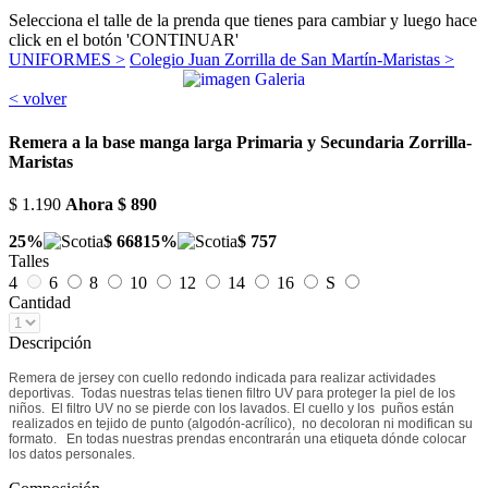
Selecciona el talle de la prenda que tienes para cambiar y luego hace
click en el botón 'CONTINUAR'
UNIFORMES >
Colegio Juan Zorrilla de San Martín-Maristas >
< volver
Remera a la base manga larga Primaria y Secundaria Zorrilla-
Maristas
$ 1.190
Ahora
$ 890
25%
$ 668
15%
$ 757
Talles
4
6
8
10
12
14
16
S
Cantidad
Descripción
Remera de jersey con cuello redondo indicada para realizar actividades
deportivas. Todas nuestras telas tienen filtro UV para proteger la piel de los
niños. El filtro UV no se pierde con los lavados. El cuello y los puños están
realizados en tejido de punto (algodón-acrílico), no decoloran ni modifican su
formato. En todas nuestras prendas encontrarán una etiqueta dónde colocar
los datos personales.